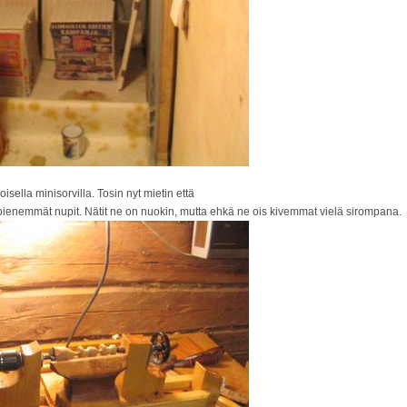
isella minisorvilla. Tosin nyt mietin että
 pienemmät nupit. Nätit ne on nuokin, mutta ehkä ne ois kivemmat vielä sirompana.