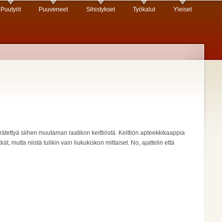
Puutyöt
Puuveneet
Sihistykset
Työkalut
Yleiset
ierrätettyä siihen muutaman laatikon keittiöstä. Keittiön apteekkikaappia
ät, mutta niistä tulikin vain liukukiskon mittaiset. No, ajattelin että