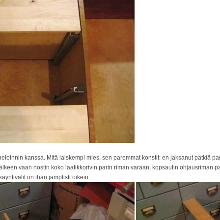
loinnin kanssa. Mitä laiskempi mies, sen paremmat konstit: en jaksanut pätkiä panel
älkeen vaan nostin koko laatikkorivin parin riman varaan, kopsautin ohjausriman panel
 käyntivälit on ihan jämptisti oikein.