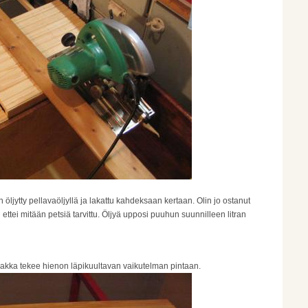
 öljytty pellavaöljyllä ja lakattu kahdeksaan kertaan. Olin jo ostanut
 ettei mitään petsiä tarvittu. Öljyä upposi puuhun suunnilleen litran
 lakka tekee hienon läpikuultavan vaikutelman pintaan.