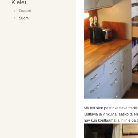
Kielet
English
Suomi
Mä nyt olen pesunkestävä tradit
juuttuvia ja vinkuvia laatikoita e
näy kun konttaamalla, niin eipä t