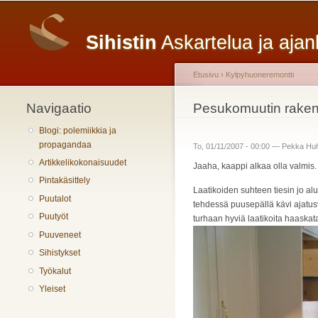
Päävalikko
Sihistin
Askartelua ja aja
Etusivu
›
Kylpyhuoneremontti
Navigaatio
Olet täällä
Pesukomuutin rakent
Blogi: polemiikkia ja
propagandaa
To, 01/11/2007 - 00:00 —
Pekka Hu
Artikkelikokonaisuudet
Jaaha, kaappi alkaa olla valmis. 
Pintakäsittely
Laatikoiden suhteen tiesin jo alus
Puutalot
tehdessä puusepällä kävi ajatusvirh
Puutyöt
turhaan hyviä laatikoita haaskata,
Puuveneet
Sihistykset
Työkalut
Yleiset