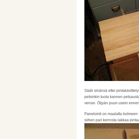
Sääli sinänsä ettei pintakäsittel
petsinkin tuota kannen petsausta 
verran. Öljyän puun usein ennen
Panelointi on maalattu kolmeen k
siihen pari kerrosta lakkaa pint