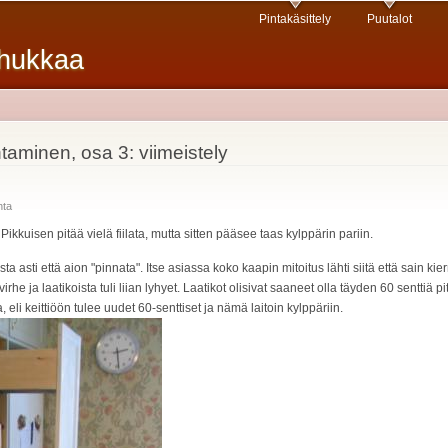
Hyppää
Pintakäsittely
Puutalot
pääsisältöön
nhukkaa
aminen, osa 3: viimeistely
hta
Pikkuisen pitää vielä fiilata, mutta sitten pääsee taas kylppärin pariin.
ta asti että aion "pinnata". Itse asiassa koko kaapin mitoitus lähti siitä että sain k
e ja laatikoista tuli liian lyhyet. Laatikot olisivat saaneet olla täyden 60 senttiä pitk
 eli keittiöön tulee uudet 60-senttiset ja nämä laitoin kylppäriin.