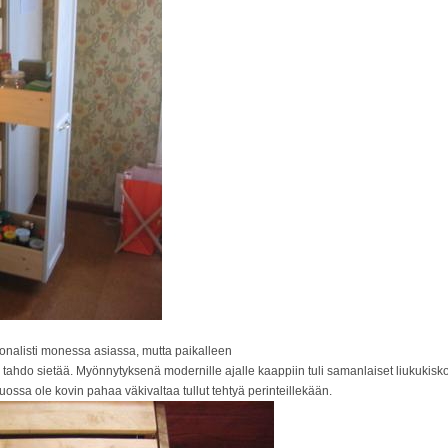
ionalisti monessa asiassa, mutta paikalleen
n tahdo sietää. Myönnytyksenä modernille ajalle kaappiin tuli samanlaiset liukukiskot k
uossa ole kovin pahaa väkivaltaa tullut tehtyä perinteillekään.