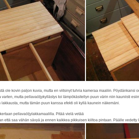
ystä ole kovin paljon kuvia, mutta en viitsinyt tuhria kameraa maaliin. Pöydänkansi on
varten, mutta pellavaöljykyllästys toi lämpökäsitellyn puun värin niin kauniisti esiin
 lakkausta, mutta tämän puun kanssa efekti oli kyllä kaunein näkemäni.
ertaan pellavaöljylakkamaalilla. Pitää vielä vetää
aan että saa vähän sävyä ja ennen kaikkea pikkuisen kiiltoa pintaan. Päälle vedetty