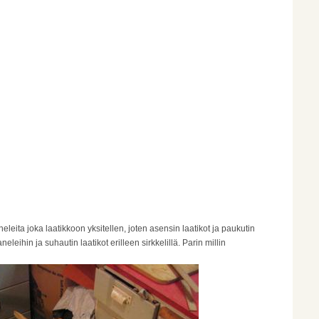
eita joka laatikkoon yksitellen, joten asensin laatikot ja paukutin
eihin ja suhautin laatikot erilleen sirkkelillä. Parin millin