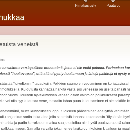
Hyppää
Pintakäsittely
Puutalot
pääsisältöön
nhukkaa
etuista veneistä
hta
on valitettavan lopullinen menetelmä, josta ei ole enää paluuta. Perinteiset ko
elessä "huoltovapaa", että sitä ei pysty huoltamaan ja lahoja paikkoja ei pysty 
 säästää "toivottomiin" tapauksiin. Pelkkien saumojen vuotaminen on korjattavissa 
imoituksella. Kuidutusta kannattaa harkita vasta, jos veneessä on useita pahasti hal
non vuoksi. Muutoin hyväkuntoisen veneen osien vaihto on poikkeuksetta parempi
 voi olla syy kuiduttaa vene, toisaalta lahon puun kuiduttaminen ei ole sekään ko
enetelmänä, mutta kunnolliseen lopputulokseen pääseminen edellyttää vähintään 
ikuitu on jonkun sortin taika-aine jolla saa mistä tahansa rakenteesta "älyttömän hyv
 hartsia ja pariin kerrokseen mattoa saa jo ostettua niin hyvät puutavarat että rak
 palkkaamiseen. Samalla vaivalla joka menee lasikuidun kolojen kittailuun ja maalail