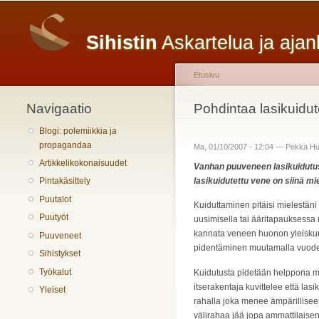
Päävalikko
Sihistin
Askartelua ja aja
Etusivu
Navigaatio
Olet täällä
Pohdintaa lasikuidut
Blogi: polemiikkia ja
propagandaa
Ma, 01/10/2007 - 12:04 —
Pekka Hu
Artikkelikokonaisuudet
Vanhan puuveneen lasikuidutus 
lasikuidutettu vene on siinä mi
Pintakäsittely
Puutalot
Kuiduttaminen pitäisi mielestäni
Puutyöt
uusimisella tai ääritapauksessa r
kannata veneen huonon yleiskun
Puuveneet
pidentäminen muutamalla vuodella
Sihistykset
Työkalut
Kuidutusta pidetään helppona m
itserakentaja kuvittelee että las
Yleiset
rahalla joka menee ämpärilliseen
välirahaa jää jopa ammattilaisen