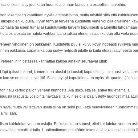
sä on kiinnitetty juurikaan huomiota pinnan laatuun ja esteettisiin arvoihin.
pien tekemseen vaaditaan hyvää ammattitaitoa, mutta näyttää siltä että kuidutukse
lkopuolen kuidulla. Hyvin tehty ja terveenä kuidutettu vene voi olla oivallinen ka
attomalla (ja usein turhalla) kuidutuksella tärvelty lopullisesti ja tuomittu lahoam
 lahoja osia osata tai haluta vaihtaa. Laho jatkaa etenemistään kuidun alla vielä n
veneen vihollinen on pakkanen. Kuidutettu puu ei kuivu kovin nopeasti syksyllä muo
a ennen pakkasia. Läpimärkä puu jäätyy helposti pilalle ja kuitu irtoaa jäätyneestä 
veneen, niin ostaessa kannattaa katsoa ainakin seuraavat jutut:
t läpi (pilssi, lokerot, komeroiden alustat ja taustat) koputellen ja mieluusti vielä arv
a kun se on nostettu vesiltä. Silloin pystyt koputtelemaan myös ulkopuolen (tällä kert
on haju kertoo paljon veneen kunnosta. Älä usko, että se lähtee tuulettamalla.
muusta laadusta. Jos pinta näyttää siltä kuin se olisi päällystetty huonosti maalatu
han hyvä, mutta valitettavan usein siinä on sekä puu- että muoviveneen huonoimmat 
na millään.
ollisen kuidutetun veneen ostajia. En kuitenkaan sanosi, ettei kuidutetun veneen o
ihtelevalla ammattitaidolla. Huolimattoman amatöörin tekemästä tekeleestä saattaa l