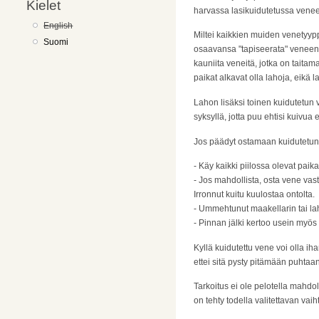
Kielet
harvassa lasikuidutetussa venees
English
Miltei kaikkien muiden venetyyp
Suomi
osaavansa "tapiseerata" veneen u
kauniita veneitä, jotka on taitam
paikat alkavat olla lahoja, eikä
Lahon lisäksi toinen kuidutetun 
syksyllä, jotta puu ehtisi kuivu
Jos päädyt ostamaan kuidutetun 
- Käy kaikki piilossa olevat paika
- Jos mahdollista, osta vene vast
Irronnut kuitu kuulostaa ontolta.
- Ummehtunut maakellarin tai lah
- Pinnan jälki kertoo usein myös 
Kyllä kuidutettu vene voi olla i
ettei sitä pysty pitämään puhtaa
Tarkoitus ei ole pelotella mahd
on tehty todella valitettavan va