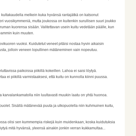
n kultakaudella melkein kuka hyvänsä rantajätkä on katsonut
veri vuosikymmeniä, mutta joukossa on kuitenkin surullisen suuri joukko
aan ruman kuorensa sisään. Valitettavan usein kuitu vedetään päälle, kun
opeammin kuin muuten.
vikuoren vuoksi. Kuidutetut veneet pitäisi nostaa hyvin aikaisin
puusta, jolloin veneen lopullinen mätäneminen vain nopeutuu.
eluttavissa paikoissa piikillä kokeillen. Lahoa ei saisi löytyä.
aa ei piikillä varmistaaksesi, että kuitu on kunnolla kiinni puussa.
lla karvalankamatolla niin luultavasti muukin laatu on yhtä huonoa.
puolet. Sisällä mätänevää puuta ja ulkopuolella niin kuhmuinen kuitu,
stossa olisi sen kummempia riskejä kuin muidenkaan, koska kuidutuksia
öytyä mitä hyvänsä, yleensä ainakin jonkin verran kukkamultaa...