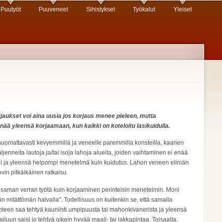
Puutyöt
Puuveneet
Sihistykset
Työkalut
Yleiset
rjaukset voi aina uusia jos korjaus menee pieleen, mutta
enää yleensä korjaamaan, kun kaikki on koteloitu lasikuidulla.
huomattavasti kevyemmillä ja veneelle paremmilla konsteilla, kaarien
jenneita lautoja ja/tai isoja lahoja alueita, joiden vaihtaminen ei enää
 ja yleensä helpompi menetelmä kuin kuidutus. Lahon veneen eliniän
vin pitkäikäinen ratkaisu.
saman verran työtä kuin korjaaminen perinteisin menetelmin. Moni
än mitättömän halvalla". Todellisuus on kuitenkin se, että samalla
enteen saa tehtyä kauniisti umpipuusta tai mahonkivanerista ja yleensä
uun saisi jo tehtyä oikein hyvää maali- tai lakkapintaa. Toisaalta,