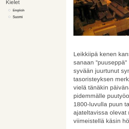
Kielet
English
Suomi
Leikkiipä kenen kan
sanaan ”puuseppä” l
syvään juurtunut sy
tasoristeyksen merkk
vielä tänäkin päivän
pidemmälle puutyöo
1800-luvulla puun tas
ajateltavissa olevat
viimeistellä käsin h