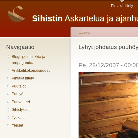
Päävalikko
H
Pintakäsittely
pä
Sihistin
Askartelua ja ajan
Etusivu
Navigaatio
Olet täällä
Lyhyt johdatus puuhö
Blogi: polemiikkia ja
propagandaa
Pe, 28/12/2007 - 00:
Artikkelikokonaisuudet
Pintakäsittely
Puutalot
Puutyöt
Puuveneet
Sihistykset
Työkalut
Yleiset