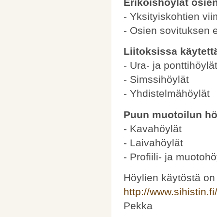
Erikoishöylät osie
- Yksityiskohtien vii
- Osien sovituksen e
Liitoksissa käytett
- Ura- ja ponttihöylä
- Simssihöylät
- Yhdistelmähöylät
Puun muotoilun hö
- Kavahöylät
- Laivahöylät
- Profiili- ja muotohö
Höylien käytöstä on 
http://www.sihistin.f
Pekka