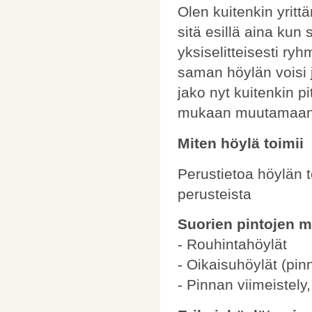
Olen kuitenkin yritt
sitä esillä aina kun 
yksiselitteisesti ryh
saman höylän voisi 
jako nyt kuitenkin pi
mukaan muutamaan r
Miten höylä toimii
Perustietoa höylän 
perusteista
Suorien pintojen m
- Rouhintahöylät
- Oikaisuhöylät (pin
- Pinnan viimeistely,