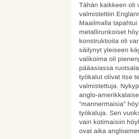
Tähän kaikkeen oli v
valmistettiin Englann
Maailmalla tapahtui
metallirunkoiset höyl
konstruktioita oli v
säilynyt yleiseen k
valikoima oli pienen
pääasiassa ruotsalai
työkalut olivat itse
valmistettuja. Nyky
anglo-amerikkalaisen
”mannermaisia” höyli
työkaluja. Sen vuoks
vain kotimaisiin höyli
ovat aika angloamer