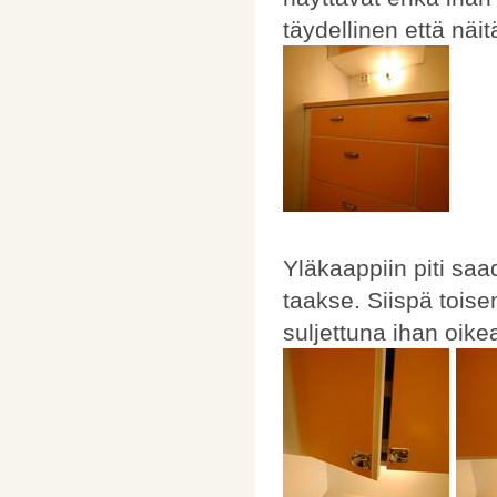
täydellinen että näit
Yläkaappiin piti saa
taakse. Siispä toisen
suljettuna ihan oikeal