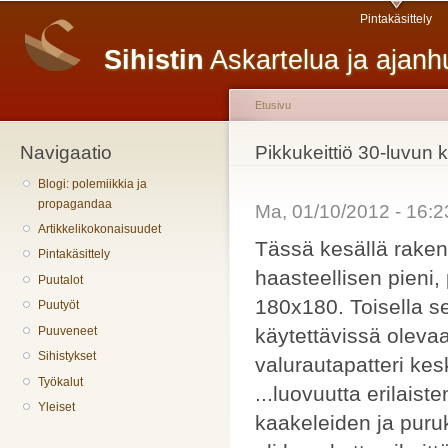
Päävalikko
H
Pintakäsittely
pä
Sihistin
Askartelua ja ajan
Etusivu
Navigaatio
Olet täällä
Pikkukeittiö 30-luvun 
Blogi: polemiikkia ja
propagandaa
Ma, 01/10/2012 - 16:
Artikkelikokonaisuudet
Tässä kesällä rakenne
Pintakäsittely
haasteellisen pieni
Puutalot
180x180. Toisella se
Puutyöt
käytettävissä olevaa 
Puuveneet
Sihistykset
valurautapatteri kes
Työkalut
...luovuutta erilaist
Yleiset
kaakeleiden ja puruk