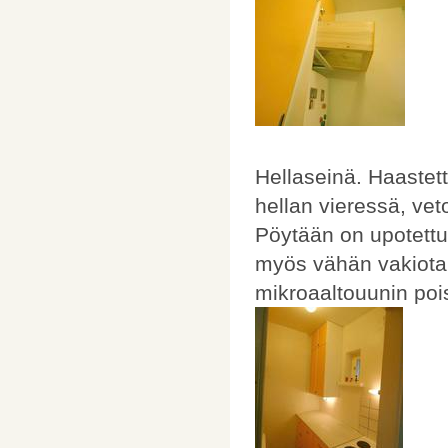
Hellaseinä. Haastett
hellan vieressä, vet
Pöytään on upotettu r
myös vähän vakiota s
mikroaaltouunin pois