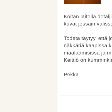
Koitan laitella deta
kuvat jossain väliss
Todeta täytyy, että jo
näkkäriä kaapissa k
maalaamisissa ja m
Keittiö on kumminkin
Pekka