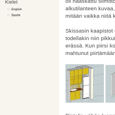
oli haaskattu silmitt
Kielet
alkutilanteen kuvaa,
English
mitään vaikka niitä k
Suomi
Skissasin kaapistot
todellakin niin pikku
erässä. Kun piirsi ko
mahtunut piirtämään