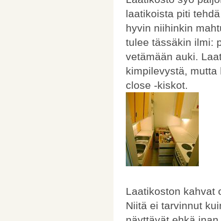
laatikoista piti tehd
hyvin niihinkin maht
tulee tässäkin ilmi:
vetämään auki. Laati
kimpilevystä, mutta 
close -kiskot.
Laatikoston kahvat o
Niitä ei tarvinnut kui
näyttävät ehkä inan 