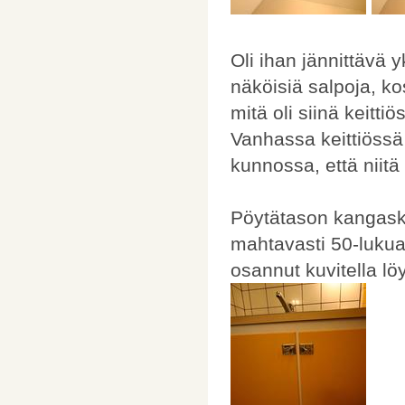
Oli ihan jännittävä y
näköisiä salpoja, k
mitä oli siinä keitti
Vanhassa keittiössä 
kunnossa, että niitä
Pöytätason kangasku
mahtavasti 50-lukua. 
osannut kuvitella löy