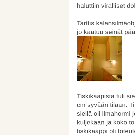
haluttiin viralliset d
Tarttis kalansilmäob
jo kaatuu seinät pääl
Tiskikaapista tuli s
cm syvään tilaan. Ti
siellä oli ilmahormi 
kuljekaan ja koko to
tiskikaappi oli toteut