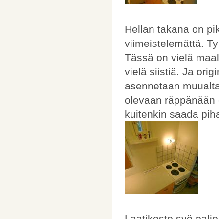
Hellan takana on pik
viimeistelemättä. T
Tässä on vielä maal
vielä siistiä. Ja ori
asennetaan muualta 
olevaan räppänään e
kuitenkin saada piha
Laatikosto syö palj