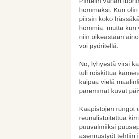
Piirtelin vähän luon
hommaksi. Kun olin p
piirsin koko hässäkän
hommia, mutta kun CA
niin oikeastaan aino
voi pyöritellä.
No, lyhyestä virsi 
tuli roiskittua kam
kaipaa vielä maalinl
paremmat kuvat päivä
Kaapistojen rungot 
reunalistoitettua ki
puuvalmiiksi puusepä
asennustyöt tehtiin 