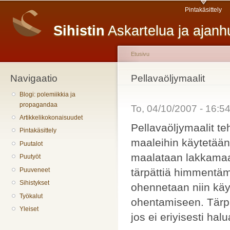
Päävalikko
H
Pintakäsittely
pä
Sihistin
Askartelua ja ajan
Etusivu
Navigaatio
Olet täällä
Pellavaöljymaalit
Blogi: polemiikkia ja
propagandaa
To, 04/10/2007 - 16:
Artikkelikokonaisuudet
Pellavaöljymaalit te
Pintakäsittely
maaleihin käytetään 
Puutalot
maalataan lakkamaal
Puutyöt
tärpättiä himmentäm
Puuveneet
Sihistykset
ohennetaan niin käy
Työkalut
ohentamiseen. Tärpä
Yleiset
jos ei eriyisesti ha