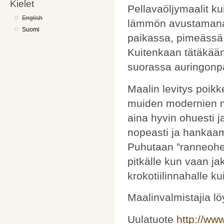
Kielet
Pellavaöljymaalit ku
English
lämmön avustamana.
Suomi
paikassa, pimeässä k
Kuitenkaan tätäkään e
suorassa auringonp
Maalin levitys poikk
muiden modernien ma
aina hyvin ohuesti j
nopeasti ja hankaam
Puhutaan ”ranneohenn
pitkälle kun vaan j
krokotiilinnahalle k
Maalinvalmistajia lö
Uulatuote
http://www